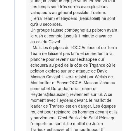
jaune, là, chaque équipe va tenter son va tout.
Les temps sont très serrés avec plusieurs
vainqueurs au général possible. Trarieux
(Terra Team) et Heydens (Beausoleil) ne sont
qu'à 8 secondes.
Un groupe fausse compagnie au peloton avant
le rush et compte jusqu'à 1 minute d'avance
au col du Clavel.
Mais les équipes de l'OCCAntibes et de Terra
Team ne laissent pas faire et se mettent à la
planche pour revenir sur l'échappée qui
échouera au pied de la côte de Trigance où le
peloton explose sur une attaque de David
Masson Cavigal. Il sera rejoint par Weislo de
Montpellier et Soave OCCA. Masson lâche au
sommet et Durando(Terra Team) et
Heydens(Beausoleil) reviennent sur lui. A ce
moment avec Heydens devant, le maillot de
leader de Trarieux est en danger. Les équipes
roulent pour rejoindre les hommes devant et ils
y parviennent. C'est Panizzi de Saint Priest qui
l'emporte au sprint. Le maillot de Julien
Trarieux est sauvé et il remporte pour 5