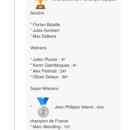
Seniors
* Florian Bataille
* Jules Humbert
* Max Dalbera
Vétérans
* Julien Plumer : 4ᵉ
* Karim Gabrillargues : 6ᵉ
* Alex Pettinati : 24ᵉ
* Olivier Delaye : 36ᵉ
Super-Vétérans
*
Jean-Philippe Valenti : vice-
champion de France
* Marc Wendling : 10ᵉ