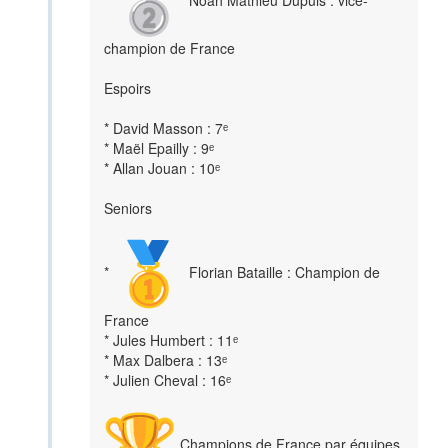
*
Noah Mathieu Dupuis : vice-
champion de France
Espoirs
* David Masson : 7ᵉ
* Maël Epailly : 9ᵉ
* Allan Jouan : 10ᵉ
Seniors
*
Florian Bataille : Champion de
France
* Jules Humbert : 11ᵉ
* Max Dalbera : 13ᵉ
* Julien Cheval : 16ᵉ
Champions de France par équipes